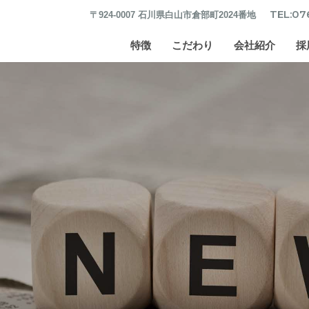
TEL:07
〒924-0007 石川県白山市倉部町2024番地
特徴
こだわり
会社紹介
採
長尺加工
品質・生産管理
中川鉄工所の歴史
難削材加工
改善の歴史
お客様の声
一貫生産
提案力
会社概要
加工実績
技術研究開発
バーチャル工場見学