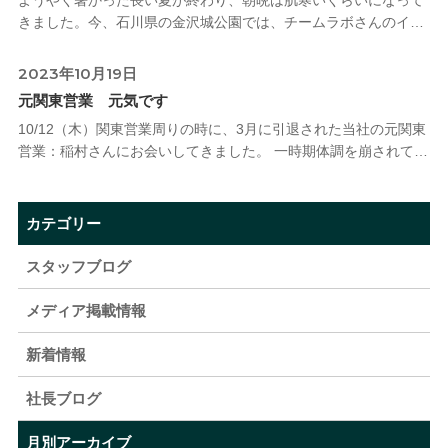
ようやく暑かった長い夏が終わり、朝晩は肌寒いくらいになって
きました。今、石川県の金沢城公園では、チームラボさんのイベ
ント「光の祭」が開催されています。いろんなところに映し出さ
れる映像や大きなタマゴ型の
2023年10月19日
元関東営業 元気です
10/12（木）関東営業周りの時に、3月に引退された当社の元関東
営業：稲村さんにお会いしてきました。 一時期体調を崩されてい
ましたが、現在は順調に回復されているようで非常にお元気そう
でした。 笑顔が見
カテゴリー
スタッフブログ
メディア掲載情報
新着情報
社長ブログ
月別アーカイブ