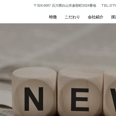
TEL:07
〒924-0007 石川県白山市倉部町2024番地
特徴
こだわり
会社紹介
採
長尺加工
品質・生産管理
中川鉄工所の歴史
難削材加工
改善の歴史
お客様の声
一貫生産
提案力
会社概要
加工実績
技術研究開発
バーチャル工場見学