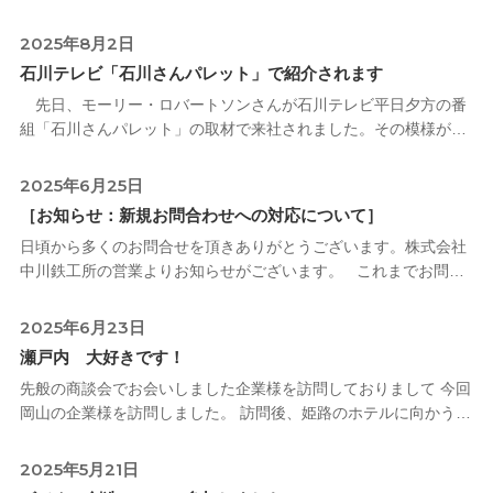
た。 https://youtu.be/_h3By0d02Qg 8月4日（月
2025年8月2日
石川テレビ「石川さんパレット」で紹介されます
先日、モーリー・ロバートソンさんが石川テレビ平日夕方の番
組「石川さんパレット」の取材で来社されました。その模様が以
下の日時に放送されます。 ★8月4日（月）18時台（5分程度）
なお、総集編が「
2025年6月25日
［お知らせ：新規お問合わせへの対応について］
日頃から多くのお問合せを頂きありがとうございます。株式会社
中川鉄工所の営業よりお知らせがございます。 これまでお問合
せフォームからの新規のご依頼に対し、ご対応させて頂いており
ましたが、現
2025年6月23日
瀬戸内 大好きです！
先般の商談会でお会いしました企業様を訪問しておりまして 今回
岡山の企業様を訪問しました。 訪問後、姫路のホテルに向かうと
ころ、高速乗るよりブルーライン通った方が早いよと アドバイス
頂きましたので、久々
2025年5月21日