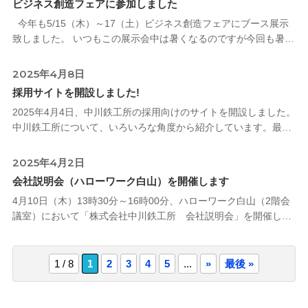
ビジネス創造フェアに参加しました
今年も5/15（木）～17（土）ビジネス創造フェアにブース展示
致しました。 いつもこの展示会中は暑くなるのですが今回も暑か
ったです。 コロナ明けの時は閑散としていましたが、同時開催の
ME
2025年4月8日
採用サイトを開設しました!
2025年4月4日、中川鉄工所の採用向けのサイトを開設しました。
中川鉄工所について、いろいろな角度から紹介しています。最新
の募集要項や社外イベントへの出展情報、社員目線のブログなど
も掲載していきますの
2025年4月2日
会社説明会（ハローワーク白山）を開催します
4月10日（木）13時30分～16時00分、ハローワーク白山（2階会
議室）において「株式会社中川鉄工所 会社説明会」を開催しま
す。 求人票に書ききれない会社の特長や仕事内容について直接説
明します。個別
1 / 8
1
2
3
4
5
...
»
最後 »