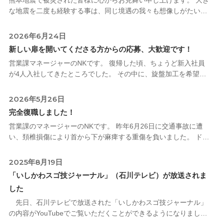
熊本地震で被災された皆様に心からお見舞い申し上げます。 大き
な地震を二度も経験する事は、同じ境遇の我々も想像しがたい恐
怖です。 猛暑も重なり本当に過酷な状況が続きますが、まずはご
自身の安全と体調管理を
2026年6月24日
新しい扉を開いてくださる方からの応募、大歓迎です！
営業課マネージャーのNKです。 復帰した頃、ちょうど新入社員
が4人入社してきたところでした。 その中に、旋盤加工を希望す
る女性が1人いらっしゃいました。 個人的には非常に期待してい
ます。
2026年5月26日
完全復職しました！
営業課のマネージャーのNKです。 昨年6月26日に交通事故に遭
い、頚椎損傷により首から下が麻痺する重傷を負いました。 ドク
ターヘリで病院へ搬送され、その後の手術では首の骨を切る大掛
かりな治療を受けまし
2025年8月19日
「いしかわスゴ技ジャーナル」（石川テレビ）が放送されま
した
先日、石川テレビで放送された「いしかわスゴ技ジャーナル」
の内容がYouTubeでご覧いただくことができるようになりまし